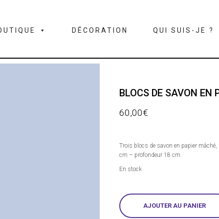
OUTIQUE
DÉCORATION
QUI SUIS-JE ?
BLOCS DE SAVON EN 
60,00
€
Trois blocs de savon en papier mâché, 
cm – profondeur 18 cm.
En stock
AJOUTER AU PANIER