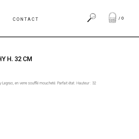
0
CONTACT
HY H. 32 CM
-Legras, en verre soufflé moucheté. Parfait état. Hauteur : 32