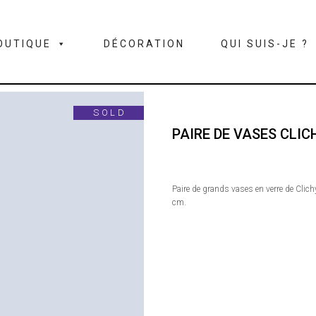
OUTIQUE
DÉCORATION
QUI SUIS-JE ?
SOLD
PAIRE DE VASES CLIC
Paire de grands vases en verre de Clichy
cm.