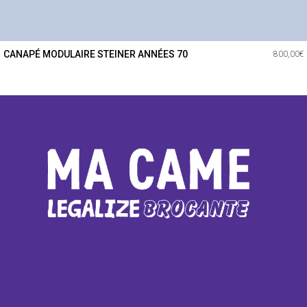
CANAPÉ MODULAIRE STEINER ANNÉES 70
800,00
€